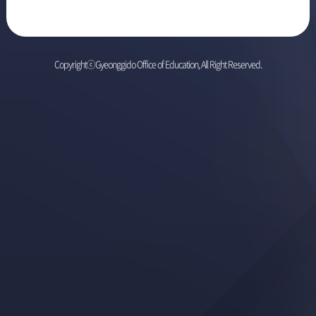
CopyrightⓒGyeonggido Office of Education, All Right Reserved.