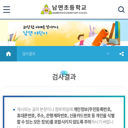
통
검색
합
검
색
HOME
검사결과
닫
기
검사결과
게시되는 글의 본문이나 첨부파일에
개인정보(주민등록번호,
휴대폰번호, 주소, 은행계좌번호, 신용카드번호 등 개인을 식별
할 수 있는 모든 정보)를 포함시키지 않도록 주의
하시기 바랍니