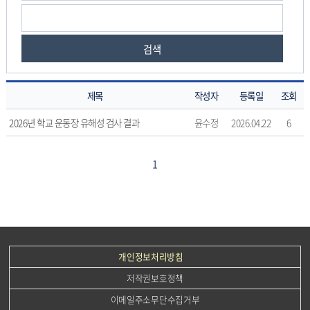
검색
제목
작성자
등록일
조회
검
2026년 학교 운동장 유해성 검사 결과
윤수정
2026.04.22
6
사
결
과
1
의
게
시
물
번
호,
개인정보처리방침
제
저작권보호정책
목,
작
이메일주소무단수집거부