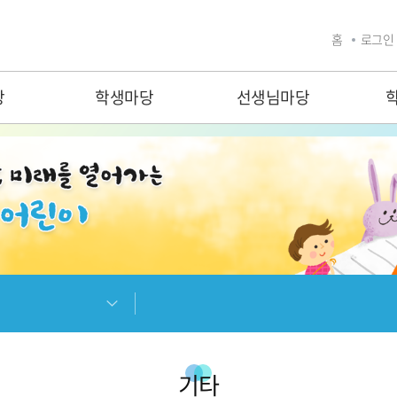
홈
로그인
당
학생마당
선생님마당
기타