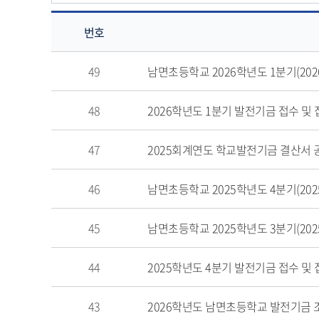
번호
기
49
남면초등학교 2026학년도 1분기(202
타
의
48
2026학년도 1분기 발전기금 접수 및
게
시
물
47
2025회계연도 학교발전기금 결산서 
번
호,
46
남면초등학교 2025학년도 4분기(2025
제
목,
45
남면초등학교 2025학년도 3분기(2025
작
성
자,
44
2025학년도 4분기 발전기금 접수 및
등
록
43
2026학년도 남면초등학교 발전기금 
일,