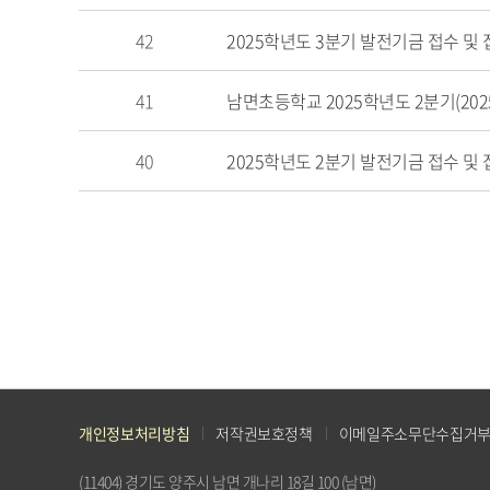
조
42
2025학년도 3분기 발전기금 접수 및
회
수
41
남면초등학교 2025학년도 2분기(202
정
보
를
40
2025학년도 2분기 발전기금 접수 및
확
인
할
수
있
습
니
다.
개인정보처리방침
저작권보호정책
이메일주소무단수집거
(11404) 경기도 양주시 남면 개나리 18길 100 (남면)