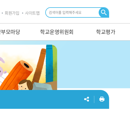
회원가입
사이트맵
검
색
학부모마당
학교운영위원회
학교평가