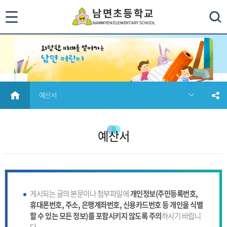
통
검색
합
검
색
HOME
예산서
닫
기
예산서
게시되는 글의 본문이나 첨부파일에
개인정보(주민등록번호,
휴대폰번호, 주소, 은행계좌번호, 신용카드번호 등 개인을 식별
할 수 있는 모든 정보)를 포함시키지 않도록 주의
하시기 바랍니