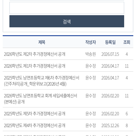
검색
제목
작성자
등록일
조회
예
2026학년도 제2차 추가경정예산서 공개
박송원
2026.07.15
4
산
서
2026학년도 제1차 추가경정예산서 공개
윤수정
2026.04.17
11
의
2025학년도 남면초등학교 제6차 추가경정예산서
윤수정
2026.04.17
4
게
(간주처리)공개_학운위보고(2026년 4월)
시
물
2026학년도 남면초등학교 회계 세입세출예산서
윤수정
2026.02.20
11
번
(본예산) 공개
호,
제
2025학년도 제5차 추가경정예산서 공개
윤수정
2026.02.20
6
목,
작
2025학년도 제4차 추가경정예산서 공개
윤수정
2025.12.26
8
성