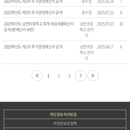
2025학년도 제3차 추가경정예산서 공개
윤수정
2025.10.28
7
자,
등
2025학년도 제2차 추가경정예산서 공개
윤수정
2025.07.22
8
록
일,
2025학년도 남면초등학교 회계 세입세출예산서
남면초등
2025.07.03
10
조
공개 (본예산서 보완)
학교 관리
회
자
수
정
2025학년도 제1차 추가경정예산서 공개
남면초등
2025.04.17
6
학교 관리
보
자
를
확
인
1
2
3
할
수
있
습
니
다.
개인정보처리방침
저작권보호정책