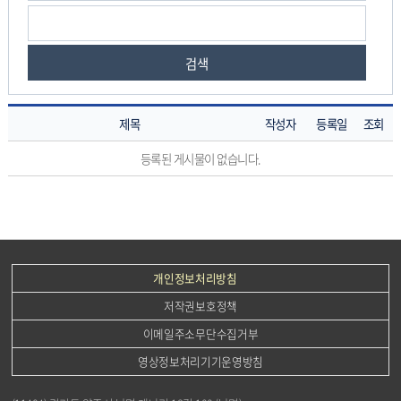
검색
제목
작성자
등록일
조회
묻
등록된 게시물이 없습니다.
고
답
하
기
의
게
개인정보처리방침
시
저작권보호정책
물
번
이메일주소무단수집거부
호,
영상정보처리기기운영방침
제
목,