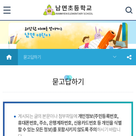
통
검색
합
검
색
HOME
묻고답하기
닫
기
묻고답하기
게시되는 글의 본문이나 첨부파일에
개인정보(주민등록번호,
휴대폰번호, 주소, 은행계좌번호, 신용카드번호 등 개인을 식별
할 수 있는 모든 정보)를 포함시키지 않도록 주의
하시기 바랍니