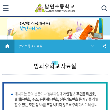
통
검색
합
검
색
HOME
방과후학교 자료실
닫
기
방과후학교 자료실
게시되는 글의 본문이나 첨부파일에
개인정보(주민등록번호,
휴대폰번호, 주소, 은행계좌번호, 신용카드번호 등 개인을 식별
할 수 있는 모든 정보)를 포함시키지 않도록 주의
하시기 바랍니