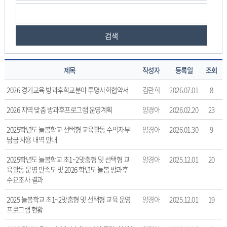
검색
제목
작성자
등록일
조회
방
2026 경기교육 방과후학교분야 투명사회협약서
김란희
2026.07.01
8
과
후
2026 지역 맞춤 방과후프로그램 운영계획
양경아
2026.02.20
23
학
2025학년도 늘봄학교 선택형 교육활동 수익자부
양경아
2026.01.30
9
교
담금 사용 내역 안내
자
료
2025학년도 늘봄학교 초1~2맞춤형 및 선택형 교
양경아
2025.12.01
20
실
육활동 운영 만족도 및 2026 학년도 늘봄 방과후
의
수요조사 결과
게
시
2025 늘봄학교 초1~2맞춤형 및 선택형 교육 운영
양경아
2025.12.01
19
물
프로그램 현황
번