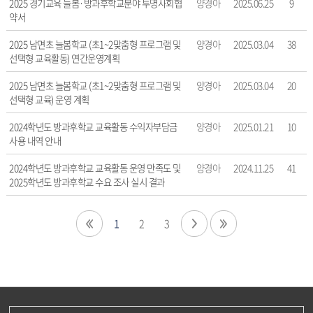
2025 경기교육 늘봄·방과후학교분야 투명사회협
양경아
2025.06.25
9
호,
약서
제
목,
2025 남면초 늘봄학교 (초1~2맞춤형 프로그램 및
양경아
2025.03.04
38
작
선택형 교육활동) 연간운영계획
성
자,
2025 남면초 늘봄학교 (초1~2맞춤형 프로그램 및
양경아
2025.03.04
20
등
선택형 교육) 운영 계획
록
2024학년도 방과후학교 교육활동 수익자부담금
양경아
2025.01.21
10
일,
사용 내역 안내
조
회
2024학년도 방과후학교 교육활동 운영 만족도 및
양경아
2024.11.25
41
수
2025학년도 방과후학교 수요 조사 실시 결과
정
보
를
1
2
3
확
인
할
수
있
습