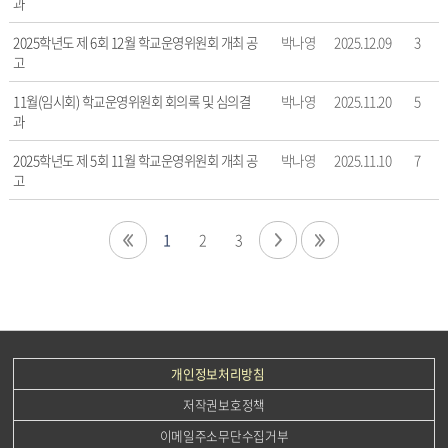
과
성
자,
2025학년도 제 6회 12월 학교운영위원회 개최 공
박나영
2025.12.09
3
등
고
록
일,
11월(임시회) 학교운영위원회 회의록 및 심의결
박나영
2025.11.20
5
조
과
회
수
2025학년도 제 5회 11월 학교운영위원회 개최 공
박나영
2025.11.10
7
고
정
보
를
1
2
3
확
인
할
수
있
습
개인정보처리방침
니
다.
저작권보호정책
이메일주소무단수집거부