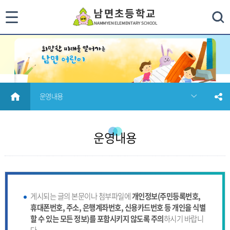
통
검색
합
검
색
HOME
운영내용
닫
기
운영내용
게시되는 글의 본문이나 첨부파일에
개인정보(주민등록번호,
휴대폰번호, 주소, 은행계좌번호, 신용카드번호 등 개인을 식별
할 수 있는 모든 정보)를 포함시키지 않도록 주의
하시기 바랍니